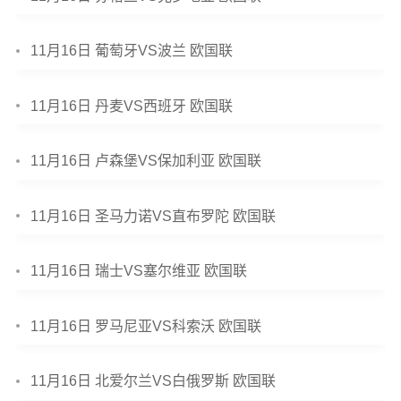
11月16日 葡萄牙VS波兰 欧国联
11月16日 丹麦VS西班牙 欧国联
11月16日 卢森堡VS保加利亚 欧国联
11月16日 圣马力诺VS直布罗陀 欧国联
11月16日 瑞士VS塞尔维亚 欧国联
11月16日 罗马尼亚VS科索沃 欧国联
11月16日 北爱尔兰VS白俄罗斯 欧国联